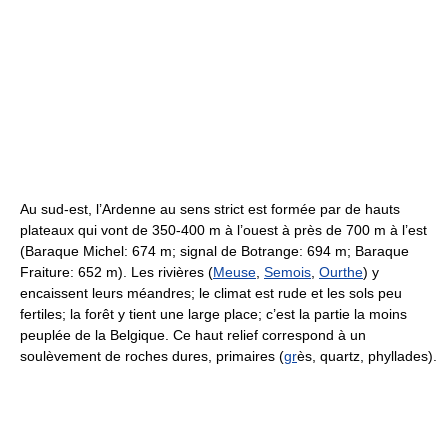
Au sud-est, l’Ardenne au sens strict est formée par de hauts
plateaux qui vont de 350-400 m à l’ouest à près de 700 m à l’est
(Baraque Michel: 674 m; signal de Botrange: 694 m; Baraque
Fraiture: 652 m). Les rivières (
Meuse
,
Semois
,
Ourthe
) y
encaissent leurs méandres; le climat est rude et les sols peu
fertiles; la forêt y tient une large place; c’est la partie la moins
peuplée de la Belgique. Ce haut relief correspond à un
soulèvement de roches dures, primaires (
gr
ès, quartz, phyllades).