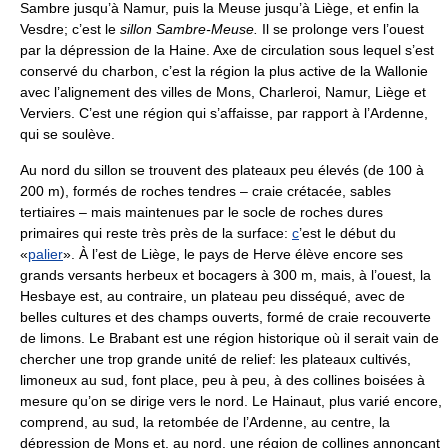
Sambre jusqu’à Namur, puis la Meuse jusqu’à Liège, et enfin la
Vesdre; c’est le
sillon Sambre-Meuse.
Il se prolonge vers l’ouest
par la dépression de la Haine. Axe de circulation sous lequel s’est
conservé du charbon, c’est la région la plus active de la Wallonie
avec l’alignement des villes de Mons, Charleroi, Namur, Liège et
Verviers. C’est une région qui s’affaisse, par rapport à l’Ardenne,
qui se soulève.
Au nord du sillon se trouvent des plateaux peu élevés (de 100 à
200 m), formés de roches tendres – craie crétacée, sables
tertiaires – mais maintenues par le socle de roches dures
primaires qui reste très près de la surface:
c
’est le début du
«
palier
». À l’est de Liège, le pays de Herve élève encore ses
grands versants herbeux et bocagers à 300 m, mais, à l’ouest, la
Hesbaye est, au contraire, un plateau peu disséqué, avec de
belles cultures et des champs ouverts, formé de craie recouverte
de limons. Le Brabant est une région historique où il serait vain de
chercher une trop grande unité de relief: les plateaux cultivés,
limoneux au sud, font place, peu à peu, à des collines boisées à
mesure qu’on se dirige vers le nord. Le Hainaut, plus varié encore,
comprend, au sud, la retombée de l’Ardenne, au centre, la
dépression de Mons et, au nord, une région de collines annonçant