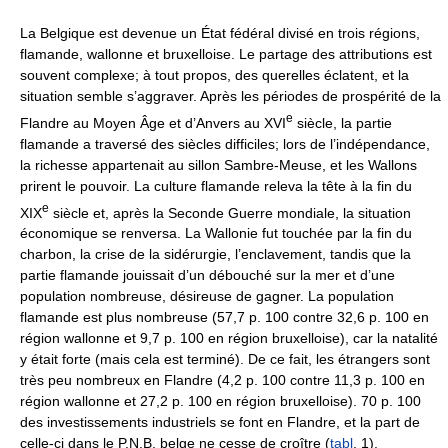
La Belgique est devenue un État fédéral divisé en trois régions,
flamande, wallonne et bruxelloise. Le partage des attributions est
souvent complexe; à tout propos, des querelles éclatent, et la
situation semble s’aggraver. Après les périodes de prospérité de la
e
Flandre au Moyen Âge et d’Anvers au XVI
siècle, la partie
flamande a traversé des siècles difficiles; lors de l’indépendance,
la richesse appartenait au sillon Sambre-Meuse, et les Wallons
prirent le pouvoir. La culture flamande releva la tête à la fin du
e
XIX
siècle et, après la Seconde Guerre mondiale, la situation
économique se renversa. La Wallonie fut touchée par la fin du
charbon, la crise de la sidérurgie, l’enclavement, tandis que la
partie flamande jouissait d’un débouché sur la mer et d’une
population nombreuse, désireuse de gagner. La population
flamande est plus nombreuse (57,7 p. 100 contre 32,6 p. 100 en
région wallonne et 9,7 p. 100 en région bruxelloise), car la natalité
y était forte (mais cela est terminé). De ce fait, les étrangers sont
très peu nombreux en Flandre (4,2 p. 100 contre 11,3 p. 100 en
région wallonne et 27,2 p. 100 en région bruxelloise). 70 p. 100
des investissements industriels se font en Flandre, et la part de
celle-ci dans le P.N.B. belge ne cesse de croître (
tabl
. 1).