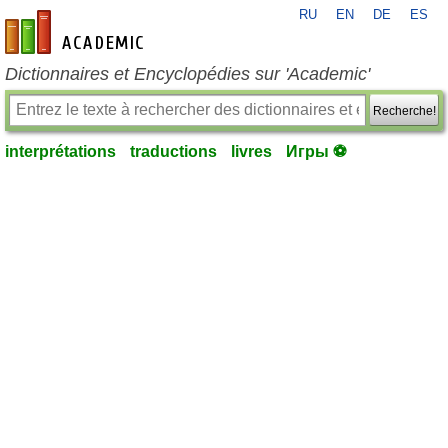
RU
EN
DE
ES
fr-academic.com
Dictionnaires et Encyclopédies sur 'Academic'
Recherche!
interprétations
traductions
livres
Игры ⚽