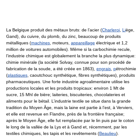
La Belgique produit des métaux bruts: de l’acier (
Charleroi
,
Li
ège,
Gand), du cuivre, du plomb, du zinc, beaucoup de produits
métalliques (
machines
, moteurs,
appareillage
électrique et 1,2
million de voitures automobiles). Même si la carbochimie recule,
l’industrie chimique est globalement la branche la plus dynamique:
chimie minérale (la société Solvay, connue pour son procédé de
fabrication de la soude, a été créée en 1863),
engrais
,
p
étrochimie
(
plastiques
, caoutchouc synthétique, fibres synthétiques), produits
pharmaceutiques. Une forte industrie agroalimentaire utilise les
productions locales et les produits tropicaux: environ 1 Mt de
sucre, 15 Mhl de bière; laiteries, biscuiteries, chocolateries et
aliments pour le bétail. L’industrie textile se situe dans la grande
tradition du Moyen Âge, mais la laine est partie à l’est, à Verviers,
et elle est revenue en Flandre, près de la frontière française;
après le Moyen Âge, elle fut remplacée par le lin puis par le coton
le long de la vallée de la Lys et à Gand et, récemment, par les
textiles chimiques, les tapis et les revêtements (
Beaulieu
).