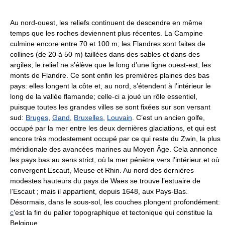
Au nord-ouest, les reliefs continuent de descendre en même
temps que les roches deviennent plus récentes. La Campine
culmine encore entre 70 et 100 m; les Flandres sont faites de
collines (de 20 à 50 m) taillées dans des sables et dans des
argiles; le relief ne s’élève que le long d’une ligne ouest-est, les
monts de Flandre. Ce sont enfin les premières plaines des bas
pays: elles longent la côte et, au nord, s’étendent à l’intérieur le
long de la vallée flamande; celle-ci a joué un rôle essentiel,
puisque toutes les grandes villes se sont fixées sur son versant
sud:
Bruges
,
Gand
,
Bruxelles
,
Louvain
. C’est un ancien golfe,
occupé par la mer entre les deux dernières glaciations, et qui est
encore très modestement occupé par ce qui reste du Zwin, la plus
méridionale des avancées marines au Moyen Âge. Cela annonce
les pays bas au sens strict, où la mer pénètre vers l’intérieur et où
convergent Escaut, Meuse et Rhin. Au nord des dernières
modestes hauteurs du pays de Waes se trouve l’estuaire de
l’Escaut ; mais il appartient, depuis 1648, aux Pays-Bas.
Désormais, dans le sous-sol, les couches plongent profondément:
c
’est la fin du palier topographique et tectonique qui constitue la
Belgique.