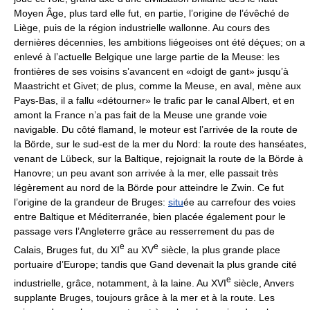
Moyen Âge, plus tard elle fut, en partie, l’origine de l’évêché de
Liège, puis de la région industrielle wallonne. Au cours des
dernières décennies, les ambitions liégeoises ont été déçues; on a
enlevé à l’actuelle Belgique une large partie de la Meuse: les
frontières de ses voisins s’avancent en «doigt de gant» jusqu’à
Maastricht et Givet; de plus, comme la Meuse, en aval, mène aux
Pays-Bas, il a fallu «détourner» le trafic par le canal Albert, et en
amont la France n’a pas fait de la Meuse une grande voie
navigable. Du côté flamand, le moteur est l’arrivée de la route de
la Börde, sur le sud-est de la mer du Nord: la route des hanséates,
venant de Lübeck, sur la Baltique, rejoignait la route de la Börde à
Hanovre; un peu avant son arrivée à la mer, elle passait très
légèrement au nord de la Börde pour atteindre le Zwin. Ce fut
l’origine de la grandeur de Bruges:
situ
ée au carrefour des voies
entre Baltique et Méditerranée, bien placée également pour le
passage vers l’Angleterre grâce au resserrement du pas de
e
e
Calais, Bruges fut, du XI
au XV
siècle, la plus grande place
portuaire d’Europe; tandis que Gand devenait la plus grande cité
e
industrielle, grâce, notamment, à la laine. Au XVI
siècle, Anvers
supplante Bruges, toujours grâce à la mer et à la route. Les