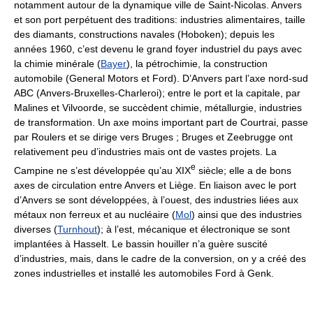
notamment autour de la dynamique ville de Saint-Nicolas. Anvers
et son port perpétuent des traditions: industries alimentaires, taille
des diamants, constructions navales (Hoboken); depuis les
années 1960, c’est devenu le grand foyer industriel du pays avec
la chimie minérale (
Bayer
), la pétrochimie, la construction
automobile (General Motors et Ford). D’Anvers part l’axe nord-sud
ABC (Anvers-Bruxelles-Charleroi); entre le port et la capitale, par
Malines et Vilvoorde, se succèdent chimie, métallurgie, industries
de transformation. Un axe moins important part de Courtrai, passe
par Roulers et se dirige vers Bruges ; Bruges et Zeebrugge ont
relativement peu d’industries mais ont de vastes projets. La
e
Campine ne s’est développée qu’au XIX
siècle; elle a de bons
axes de circulation entre Anvers et Liège. En liaison avec le port
d’Anvers se sont développées, à l’ouest, des industries liées aux
métaux non ferreux et au nucléaire (
Mol
) ainsi que des industries
diverses (
Turnhout
); à l’est, mécanique et électronique se sont
implantées à Hasselt. Le bassin houiller n’a guère suscité
d’industries, mais, dans le cadre de la conversion, on y a créé des
zones industrielles et installé les automobiles Ford à Genk.