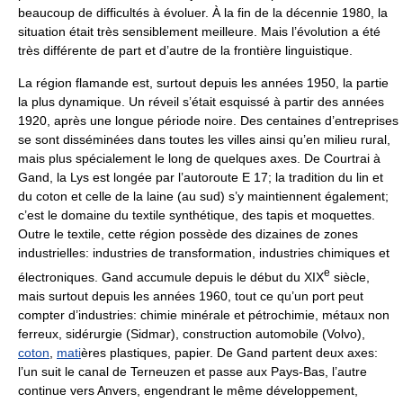
beaucoup de difficultés à évoluer. À la fin de la décennie 1980, la
situation était très sensiblement meilleure. Mais l’évolution a été
très différente de part et d’autre de la frontière linguistique.
La région flamande est, surtout depuis les années 1950, la partie
la plus dynamique. Un réveil s’était esquissé à partir des années
1920, après une longue période noire. Des centaines d’entreprises
se sont disséminées dans toutes les villes ainsi qu’en milieu rural,
mais plus spécialement le long de quelques axes. De Courtrai à
Gand, la Lys est longée par l’autoroute E 17; la tradition du lin et
du coton et celle de la laine (au sud) s’y maintiennent également;
c’est le domaine du textile synthétique, des tapis et moquettes.
Outre le textile, cette région possède des dizaines de zones
industrielles: industries de transformation, industries chimiques et
e
électroniques. Gand accumule depuis le début du XIX
siècle,
mais surtout depuis les années 1960, tout ce qu’un port peut
compter d’industries: chimie minérale et pétrochimie, métaux non
ferreux, sidérurgie (Sidmar), construction automobile (Volvo),
coton
,
mati
ères plastiques, papier. De Gand partent deux axes:
l’un suit le canal de Terneuzen et passe aux Pays-Bas, l’autre
continue vers Anvers, engendrant le même développement,